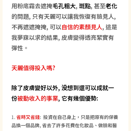
用粉底霜去遮掩
毛孔粗大
,
斑點
, 甚至
老化
的問題, 只有天麗可以讓我恢復有臉見人,
不再遮遮掩掩, 可以
自信的素顏見人
, 這是
我夢寐以求的結果, 皮膚變得透亮緊實有
彈性。
天麗值得投入嗎?
除了皮膚變好以外, 没想到還可以成就一
份
被動收入的事業
, 它有幾個優勢:
1.
省時又省錢
: 投資在自己身上，只是把原有的保養
品換一個品牌,
省去了許多花費在化妝品、做臉和醫