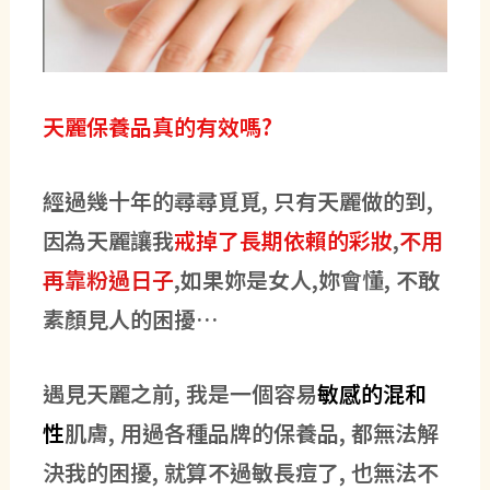
天麗保養品真的有效嗎?
經過幾十年的尋尋覓覓, 只有天麗做的到,
因為天麗讓我
戒掉了長期依賴的彩妝
,
不用
再靠粉過日子
,如果妳是女人,妳會懂, 不敢
素顏見人的困擾…
遇見天麗之前, 我是一個容易
敏感的混和
性
肌膚, 用過各種品牌的保養品, 都無法解
決我的困擾, 就算不過敏長痘了, 也無法不