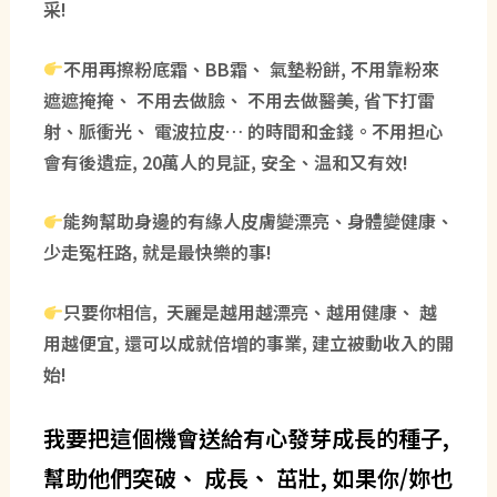
采!
不用再擦粉底霜、BB霜、 氣墊粉餅, 不用靠粉來
遮遮掩掩、 不用去做臉、 不用去做醫美, 省下打雷
射、脈衝光、 電波拉皮… 的時間和金錢。不用担心
會有後遺症, 20萬人的見証, 安全、温和又有效!
能夠幫助身邊的有緣人皮膚變漂亮、身體變健康、
少走冤枉路, 就是最快樂的事!
只要你相信, 天麗是越用越漂亮、越用健康、 越
用越便宜, 還可以成就倍增的事業, 建立被動收入的開
始!
我要把這個機會送給有心發芽成長的種子,
幫助他們突破、 成長、 茁壯, 如果你/妳也