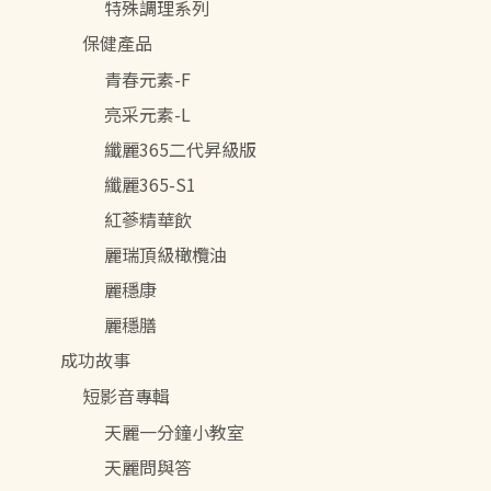
特殊調理系列
保健產品
青春元素-F
亮采元素-L
纖麗365二代昇級版
纖麗365-S1
紅蔘精華飲
麗瑞頂級橄欖油
麗穩康
麗穩膳
成功故事
短影音專輯
天麗一分鐘小教室
天麗問與答