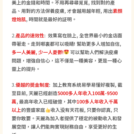
美上的金錢和時間。不用再尋尋覓覓, 找到對的產
品、用對的方法保養皮膚, 才會越用越年輕, 用出
素顏
燈炮肌
, 時間就是最好的証明。
2.
產品的速效性
: 效果寫在臉上, 全世界最小的金店面
帶著走。走到哪裏都可以吸睛! 幫助更多人增加自信,
多一人美麗, 少一人憂鬱!
可以幫助人們解決皮膚
問題，增強自信心，這不僅是一種美容，更是一種心
靈上的提升。
3.
優越的奬金制度
: 加上教育系統易學易懂好複製, 截
至目前, 天麗已經創造
5000多人年收入100萬-9500
萬
, 最高年收入已經破億，其中
100多人年收入千萬
以上
的豐盛家庭
收入没有天花板, 只要你認真, 只
要你敢要。天麗為加入者提供了穩定的被動收入和發
展空間，讓人們能夠實現財務自由，享受更好的生