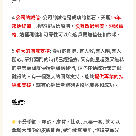
活。
4.
公司的誠信
: 公司的誠信是成功的基石，天麗
15年
來始終如一
地堅持誠信原則，
没有改過制度、漲過價
格
, 這種穩健和可靠性可以使客戶更加信任和依賴。
5.
強大的團隊支持
:
最好的團隊
, 有人教,有人陪,有人
關心, 單打獨鬥的時代已經過去, 又有能量超強又無私
的專業顧問群傳授經驗給我們, 這些在傳統行業是很
難得的。有一個強大的團隊支持，能夠
提供專業的指
導和支援
，讓有心經營者能夠更快地成長和成功。
總結:
不分季節、年齡、膚質、性別, 只要一套, 就可以
戰勝大部份的皮膚問題, 還你素顏美肌, 恢復亮麗光