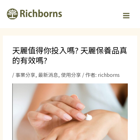
跳
Post
MAI
至
navigation
MEN
主
要
內
容
天麗值得你投入嗎? 天麗保養品真
的有效嗎?
/
事業分享
,
最新消息
,
使用分享
/ 作者:
richborns