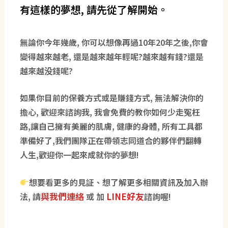
有這樣的夢想, 請先從了解開始。
無論你今年幾歲, 你可以想像再過10年20年之後,你會
變得越來越老, 還是越來越年輕呢?越來越有錢?還是
越來越没錢呢?
如果你目前的保養方式或是賺錢方式, 無法解決你的
擔心, 歡迎來諮詢我, 我會免費的教你如何少走冤枉
路,讓自己擁有美麗的肌膚, 健康的身體, 所有工具都
準備好了,我們團隊正在帶領志同道合的夥伴們翻轉
人生,歡迎你一起來成就你的夢想!
想要看更多的見証、想了解更多相關資訊及加入辦
與我們連絡
LINE好友
法, 請
或 加
諮詢喔!