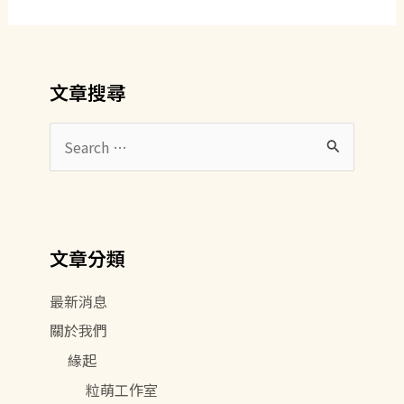
文章搜尋
搜
尋
關
鍵
文章分類
字
:
最新消息
關於我們
緣起
粒萌工作室