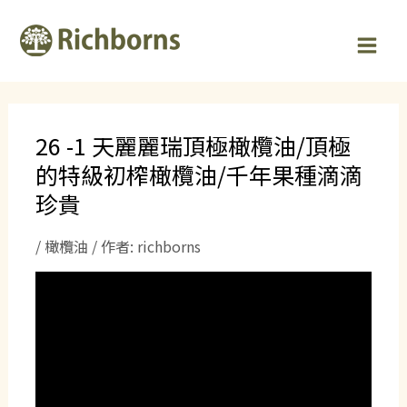
跳
Post
MAI
至
navigation
MEN
主
要
內
容
26 -1 天麗麗瑞頂極橄欖油/頂極
的特級初榨橄欖油/千年果種滴滴
珍貴
/
橄欖油
/ 作者:
richborns