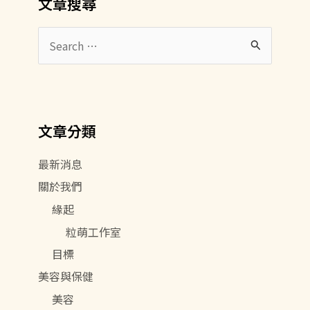
文章搜尋
搜
尋
關
鍵
文章分類
字
:
最新消息
關於我們
緣起
粒萌工作室
目標
美容與保健
美容