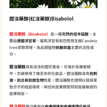
甜沒藥醇(紅沒藥醇)Bisabolol
甜沒藥醇
（Bisabolol）
是一種
天然的倍半萜醇
。主
要由
德國洋甘菊
、羅馬洋甘菊和巴西原生樹Candeia
tree萃取而得，為此類植物
抗敏抑菌
主要的活性成
分。
甜沒藥醇
具有淡淡的甜花香氣，可用於各種香精
中。也被使用了幾百年的化妝品。甜沒藥醇具有
抗刺
激，抗炎和抗微生物
性能。甜沒藥醇也證明以提高某
些分子的經皮吸收。與任何皮膚類型特別是最敏感的
皮膚相容。
甜沒藥醇
廣泛應用在
皮膚保護和皮膚護理化妝品