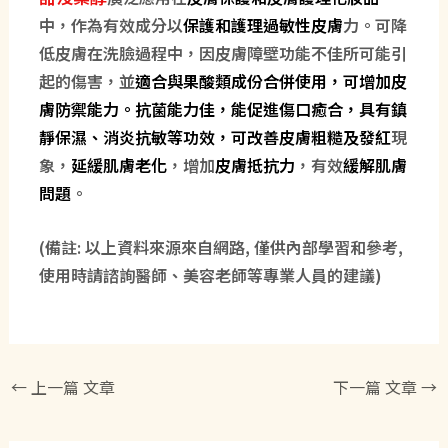
中，作為有效成分以
保護和護理過敏性皮膚
力。可降
低皮膚在洗臉過程中，因皮膚障壁功能不佳所可能引
起的傷害，並
適合與果酸類成份合併使用，可增加皮
膚防禦能力。抗菌能力佳，能促進傷口癒合，具有鎮
靜保濕、消炎抗敏等功效，可改善皮膚粗糙及發紅
現
象，
延緩肌膚老化
，增加
皮膚抵抗力
，有效
緩解肌膚
問題
。
(備註: 以上資料來源來自網路, 僅供
內部
學習和參考,
使用時請諮詢醫師、美容老師等專業人員的建議)
←
上一篇 文章
下一篇 文章
→