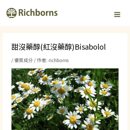
跳
Post
MAI
至
navigation
MEN
主
要
內
容
甜沒藥醇(紅沒藥醇)Bisabolol
/
優質成分
/ 作者:
richborns