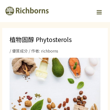
跳
Post
MAI
至
navigation
MEN
主
要
內
容
植物固醇 Phytosterols
/
優質成分
/ 作者:
richborns